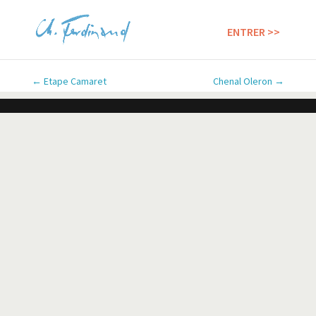
←
Etape Camaret
Chenal Oleron
→